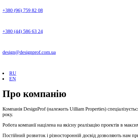
+380 (96) 759 82 08
+380 (44) 586 63 24
design@designprof.com.ua
RU
EN
Про компанію
Компанія DesignProf (належить Uilliam Properties) спеціалізуєт
року.
Робота компанії націлена на якісну реалізацію проектів в макс
Постійний розвиток і різносторонній досвід дозволяють нам при