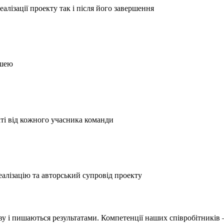
еалізації проекту так і після його завершення
ушею
аті від кожного учасника команди
еалізацію та авторський супровід проекту
аву і пишаються результатами. Компетенції наших співробітників 