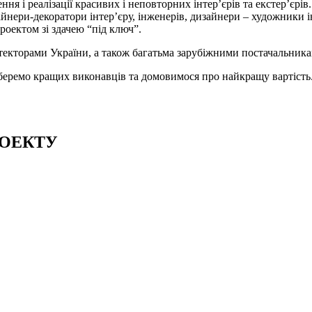
ння і реалізації красивих і неповторних інтер’єрів та екстер’єрів.
йнери-декоратори інтер’єру, інженерів, дизайнери – художники ін
роектом зі здачею “під ключ”.
ітекторами України, а також багатьма зарубіжними постачальник
дберемо кращих виконавців та домовимося про найкращу вартість
РОЕКТУ