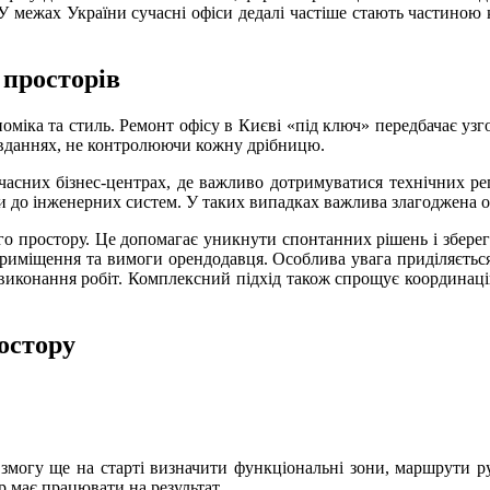
 У межах України сучасні офіси дедалі частіше стають частиною 
 просторів
міка та стиль. Ремонт офісу в Києві «під ключ» передбачає узго
завданнях, не контролюючи кожну дрібницю.
асних бізнес-центрах, де важливо дотримуватися технічних рег
ми до інженерних систем. У таких випадках важлива злагоджена о
ого простору. Це допомагає уникнути спонтанних рішень і збере
 приміщення та вимоги орендодавця. Особлива увага приділяєтьс
с виконання робіт. Комплексний підхід також спрощує координац
остору
змогу ще на старті визначити функціональні зони, маршрути рух
 має працювати на результат.