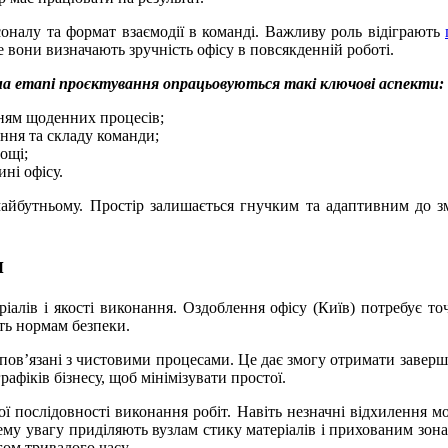
соналу та формат взаємодії в команді. Важливу роль відіграють
 вони визначають зручність офісу в повсякденній роботі.
 на етапі проєктування опрацьовуються такі ключові аспекти:
нням щоденних процесів;
ння та складу команди;
ощі;
ні офісу.
йбутньому. Простір залишається гнучким та адаптивним до змі
я
іалів і якості виконання. Оздоблення офісу (Київ) потребує то
сть нормам безпеки.
пов’язані з чистовими процесами. Це дає змогу отримати заверше
афіків бізнесу, щоб мінімізувати простої.
ї послідовності виконання робіт. Навіть незначні відхилення м
у увагу приділяють вузлам стику матеріалів і прихованим зонам
ягом тривалого часу.