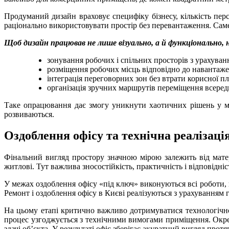
Продуманий дизайн враховує специфіку бізнесу, кількість пер
раціонально використовувати простір без перевантаження. Саме
Щоб дизайн працював не лише візуально, а й функціонально,
зонування робочих і спільних просторів з урахува
розміщення робочих місць відповідно до навантаже
інтеграція переговорних зон без втрати корисної пл
організація зручних маршрутів переміщення всереди
Таке опрацювання дає змогу уникнути хаотичних рішень у ма
розвиваються.
Оздоблення офісу та технічна реалізаці
Фінальний вигляд простору значною мірою залежить від матер
житлові. Тут важлива зносостійкість, практичність і відповідні
У межах оздоблення офісу «під ключ» виконуються всі роботи, 
Ремонт і оздоблення офісу в Києві реалізуються з урахуванням гр
На цьому етапі критично важливо дотримуватися технологічно
процес узгоджується з технічними вимогами приміщення. Окрем
здачі об’єкта. У результаті офіс зберігає акуратний вигляд прот