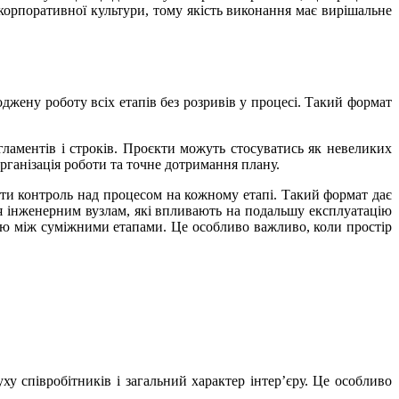
корпоративної культури, тому якість виконання має вирішальне
джену роботу всіх етапів без розривів у процесі. Такий формат
ламентів і строків. Проєкти можуть стосуватись як невеликих
рганізація роботи та точне дотримання плану.
гти контроль над процесом на кожному етапі. Такий формат дає
я інженерним вузлам, які впливають на подальшу експлуатацію
ію між суміжними етапами. Це особливо важливо, коли простір
у співробітників і загальний характер інтер’єру. Це особливо