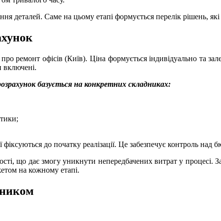
я деталей. Саме на цьому етапі формується перелік рішень, які в
ахунок
ро ремонт офісів (Київ). Ціна формується індивідуально та залеж
и включені.
розрахунок базується на конкретних складниках:
стики;
ї фіксуються до початку реалізації. Це забезпечує контроль над 
сті, що дає змогу уникнути непередбачених витрат у процесі. З
жетом на кожному етапі.
овником