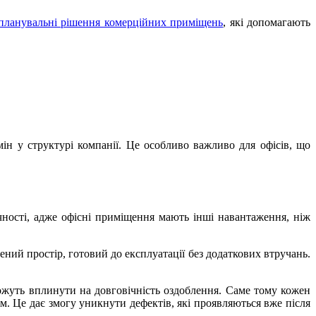
планувальні рішення комерційних приміщень
, які допомагають
н у структурі компанії. Це особливо важливо для офісів, що
чності, адже офісні приміщення мають інші навантаження, ніж
ний простір, готовий до експлуатації без додаткових втручань.
ожуть вплинути на довговічність оздоблення. Саме тому кожен
. Це дає змогу уникнути дефектів, які проявляються вже після