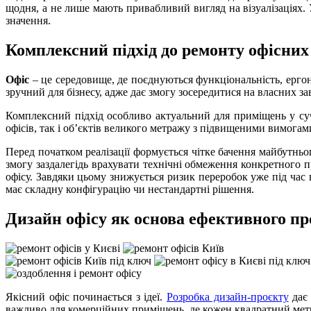
щодня, а не лише мають привабливий вигляд на візуалізаціях.
значення.
Комплексний підхід до ремонту офісних
Офіс
– це середовище, де поєднуються функціональність, ергоно
зручний для бізнесу, адже дає змогу зосередитися на власних 
Комплексний підхід особливо актуальний для приміщень у суч
офісів, так і об’єктів великого метражу з підвищеними вимога
Перед початком реалізації формується чітке бачення майбутнь
змогу заздалегідь врахувати технічні обмеження конкретного
офісу. Завдяки цьому знижується ризик переробок уже під ча
має складну конфігурацію чи нестандартні рішення.
Дизайн офісу як основа ефективного пр
Якісний офіс починається з ідеї.
Розробка дизайн-проєкту
дає 
важливо для комерційних приміщень, де кожен квадратний метр